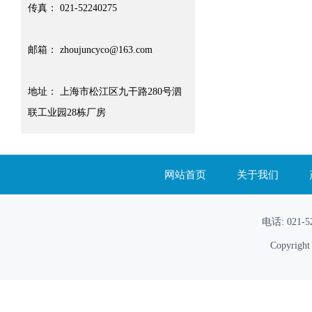
传真： 021-52240275
邮箱： zhoujuncyco@163.com
地址： 上海市松江区九干路280号泗
联工业园28栋厂房
网站首页
关于我们
电话: 021
Copyrig