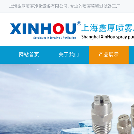
上海鑫厚喷雾净化设备有限公司, 专业的喷雾喷嘴过滤器工厂
网站首页
关于我们
产品展示