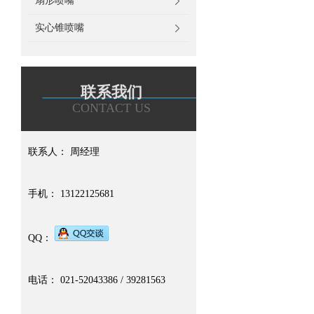
扇形喷嘴
实心锥喷嘴
联系我们
CONTACT US
联系人： 周经理
手机： 13122125681
QQ：
电话： 021-52043386 / 39281563