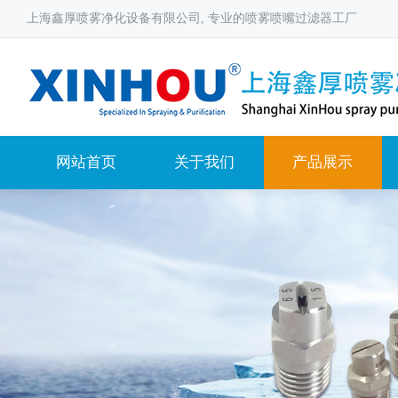
上海鑫厚喷雾净化设备有限公司, 专业的喷雾喷嘴过滤器工厂
网站首页
关于我们
产品展示