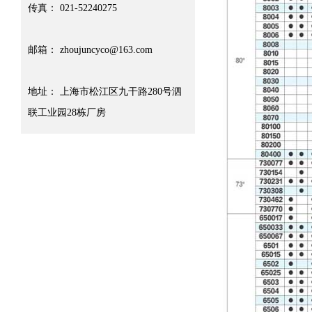
传真： 021-52240275
邮箱： zhoujuncyco@163.com
地址： 上海市松江区九干路280号泗
联工业园28栋厂房