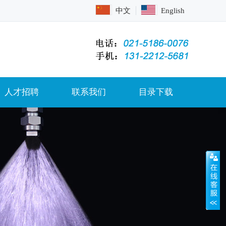
中文
English
人才招聘
联系我们
目录下载